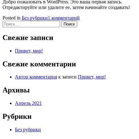
Добро пожаловать в WordPress. Это ваша первая запись.
Отредактируйте или удалите ее, затем начинайте создавать!
к
Posted in
Без рубрики
1 комментарий
Найти:
записи
Привет,
мир!
Свежие записи
Привет, мир!
Свежие комментарии
Автор комментария
к записи
Привет, мир!
Архивы
Апрель 2021
Рубрики
Без рубрики